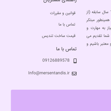
راهنمای مشتریان
برند مِرسن، برند ساخت تندیس از انواع متریال است و همینطور مجسمه های برنز با حدود 10 سال سابقه (از
قوانین و مقررات
مینطور مبتکر
تماس با ما
ز به مهارت و
 شما تقدیم می
قیمت ساخت تندیس
 معتبر باشیم و
تماس با ما
09126889578
Info@mersentandis.ir