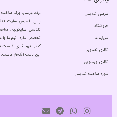
لینکهای مفید
مرسن تندیس
زمان تاسیس سایت فعلی
فروشگاه
تندیس سلیکونیه. ساخت
درباره ما
تخصص داره. تیم ما با م
کنه. تعهد کاری، کیفیت ب
گالری تصاویر
این باعث افتخار ماست.
گالری ویدئویی
دوره ساخت تندیس